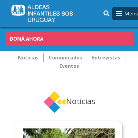
Pasar al contenido principal
Men
DONÁ AHORA
Novededades
Noticias
Comunicados
Entrevistas
Eventos
Noticias