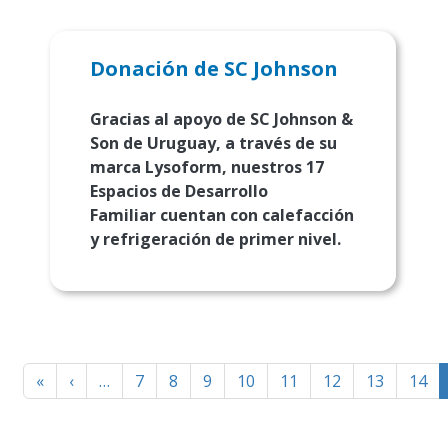
Donación de SC Johnson
Gracias al apoyo de SC Johnson &
Son de Uruguay, a través de su
marca Lysoform, nuestros 17
Espacios de Desarrollo
Familiar cuentan con calefacción
y refrigeración de primer nivel.
Paginación
First
Página
«
‹
…
7
8
9
10
11
12
13
14
page
anterior