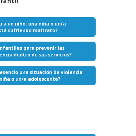
fantil
a a un niño, una niña o un/a
stá sufriendo maltrato?
nfantiles para prevenir las
encia dentro de sus servicios?
esencio una situación de violencia
 niña o un/a adolescente?