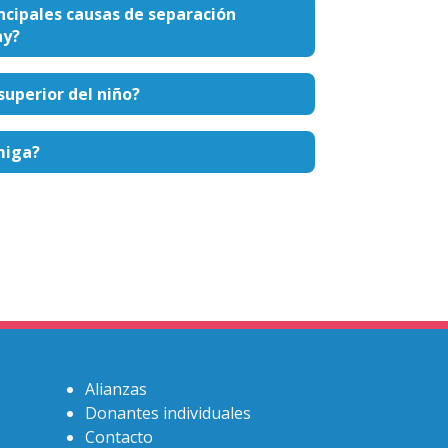
incipales causas de separación
ay?
superior del niño?
miga?
Alianzas
Donantes individuales
Contacto