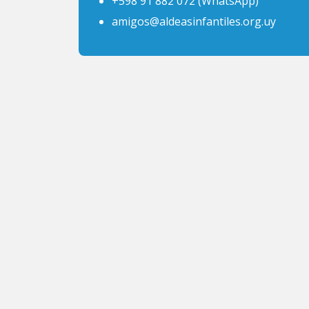
+598 91 882 072 (WhatsApp)
amigos@aldeasinfantiles.org.uy