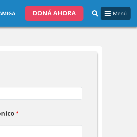
DONÁ AHORA
Menú
 AMIGA
ónico