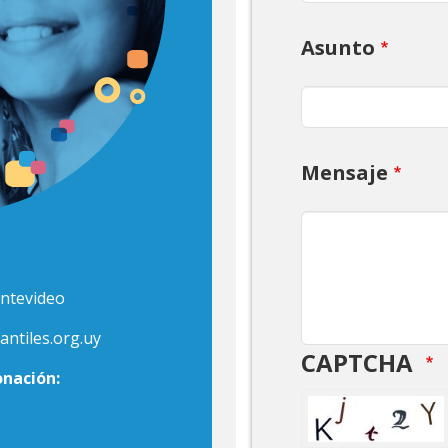
Asunto
Mensaje
ntevideo
ntiles.org.uy
CAPTCHA
onación: