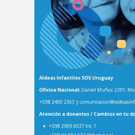
Aldeas Infantiles SOS Uruguay
Oficina Nacional:
Daniel Muñoz 2291, Mo
+598 2400 2353
|
comunicacion@aldeasinfa
Atención a donantes / Cambios en tu d
+598 2909 0037 int. 1