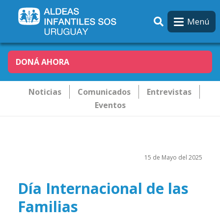
Pasar al contenido principal
Menú
DONÁ AHORA
Novededades
Noticias
Comunicados
Entrevistas
Eventos
15 de Mayo del 2025
Día Internacional de las
Familias