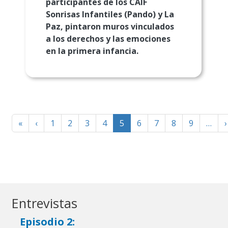
participantes de los CAIF
Sonrisas Infantiles (Pando) y La
Paz, pintaron muros vinculados
a los derechos y las emociones
en la primera infancia.
Paginación
First
Página
«
‹
1
2
3
4
5
6
7
8
9
…
›
page
anterior
Entrevistas
Episodio 2: