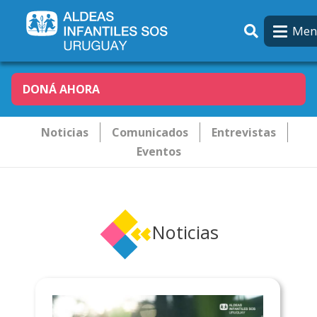
Pasar al contenido principal
Men
DONÁ AHORA
Novededades
Noticias
Comunicados
Entrevistas
Eventos
Noticias