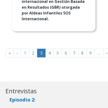
internacional en Gestión Basada
en Resultados (GBR) otorgada
por Aldeas Infantiles SOS
Internacional.
Paginación
First
Página
«
‹
1
2
3
4
5
6
7
8
9
…
›
page
anterior
Entrevistas
Episodio 2: