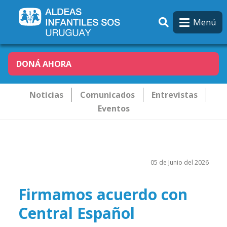
Pasar al contenido principal
Menú
DONÁ AHORA
Novededades
Noticias
Comunicados
Entrevistas
Eventos
05 de Junio del 2026
Firmamos acuerdo con
Central Español