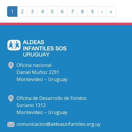
Paginación
Página
Last
1
2
3
4
5
6
7
8
9
›
»
siguiente
page
Oficina nacional
Daniel Muñoz 2291
Montevideo – Uruguay
Oficina de Desarrollo de Fondos
Soriano 1312
Montevideo – Uruguay
comunicacion@aldeasinfantiles.org.uy