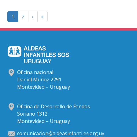
Paginación
Página
Last
1
2
›
»
siguiente
page
Oficina nacional
Daniel Muñoz 2291
Montevideo – Uruguay
Oficina de Desarrollo de Fondos
Soriano 1312
Montevideo – Uruguay
comunicacion@aldeasinfantiles.org.uy