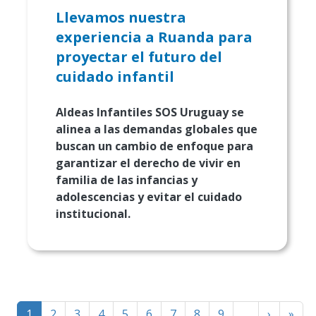
Llevamos nuestra
experiencia a Ruanda para
proyectar el futuro del
cuidado infantil
Aldeas Infantiles SOS Uruguay se
alinea a las demandas globales que
buscan un cambio de enfoque para
garantizar el derecho de vivir en
familia de las infancias y
adolescencias y evitar el cuidado
institucional.
Paginación
Página
Last
1
2
3
4
5
6
7
8
9
…
›
»