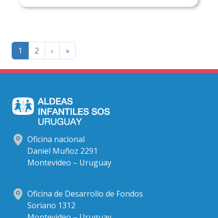
Paginación
Página
Last
1
2
›
»
siguiente
page
Oficina nacional
Daniel Muñoz 2291
Montevideo – Uruguay
Oficina de Desarrollo de Fondos
Soriano 1312
Montevideo – Uruguay