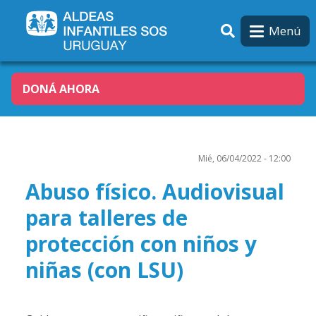
Pasar al contenido principal
Menú
DONÁ AHORA
Mié, 06/04/2022 - 12:00
Abuso físico. Audiovisual
para talleres de
protección con niños y
niñas (con LSU)