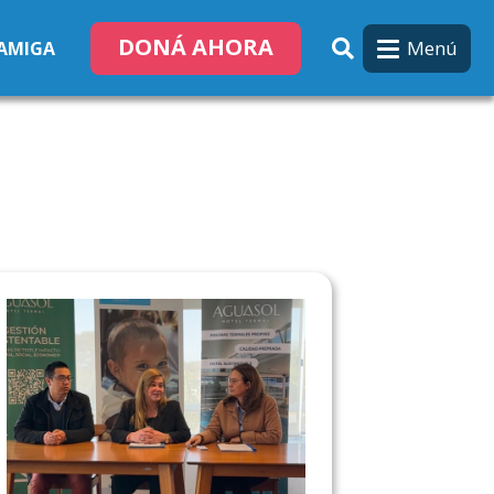
DONÁ AHORA
Menú
 AMIGA