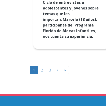
Ciclo de entrevistas a
adolescentes y jóvenes sobre
temas que les
importan. Marcelo (18 años),
participante del Programa
Florida de Aldeas Infantiles,
nos cuenta su experiencia.
Paginación
Página
Last
1
2
3
›
»
siguiente
page