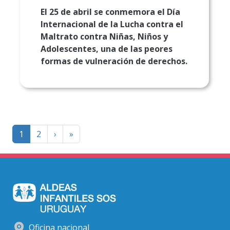
El 25 de abril se conmemora el Día
Internacional de la Lucha contra el
Maltrato contra Niñas, Niños y
Adolescentes, una de las peores
formas de vulneración de derechos.
Paginación
Página
Last
1
2
›
»
siguiente
page
Oficina nacional