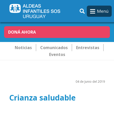
Pasar al contenido principal
Menú
DONÁ AHORA
Novededades
Noticias
Comunicados
Entrevistas
Eventos
04 de Junio del 2019
Crianza saludable