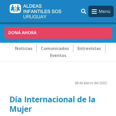
Pasar al contenido principal
Menú
DONÁ AHORA
Novededades
Noticias
Comunicados
Entrevistas
Eventos
08 de Marzo del 2022
Día Internacional de la
Mujer